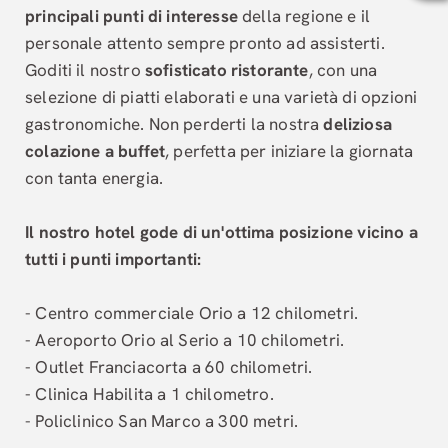
Hotel Palace Zingonia dispone di un ampio parcheggio esterno gratuito e
principali punti di interesse
della regione e il
La mobilità e l'assistenza al cliente sono completate da:
Connessione Wi-Fi gratuita:
Disponibile in tutta la struttura, dalle c
personale attento sempre pronto ad assisterti.
Deposito bagagli:
Un servizio pratico per chi desidera esplorare i dint
Accoglienza multilingue:
Il personale dell'Hotel Palace Zingonia parla d
Goditi il nostro
sofisticato ristorante
, con una
Pet Friendly:
La struttura accetta animali domestici, permettendo di v
selezione di piatti elaborati e una varietà di opzioni
gastronomiche. Non perderti la nostra
deliziosa
Quanto dista l'Hotel Palace Zingonia dall'aeroporto?
L'Hotel Palace Zingonia si trova in una posizione strategica vicino all'a
colazione a buffet
, perfetta per iniziare la giornata
L'hotel è adatto per soggiorni di lavoro e meeting aziendali?
Sì, l'Hotel Palace Zingonia è ideale per lavoro grazie alla presenza di
con tanta energia.
È presente un ristorante interno presso la struttura?
Sì, l'Hotel Palace Zingonia dispone di un ristorante interno sofisticat
A che distanza si trova l'hotel dal Policlinico San Marco?
L'Hotel Palace Zingonia dista appena 300 metri dal Policlinico San Marc
Il nostro hotel gode di un'ottima posizione vicino a
La palestra dell'hotel ha orari di apertura limitati?
tutti i punti importanti:
No, la palestra dell'Hotel Palace Zingonia è completamente attrezzata e
Quali sono le opzioni di parcheggio disponibili?
L'Hotel Palace Zingonia mette a disposizione dei propri ospiti un parche
L'hotel offre un servizio di colazione?
- Centro commerciale Orio a 12 chilometri.
Sì, l'Hotel Palace Zingonia serve ogni mattina una deliziosa colazione a 
- Aeroporto Orio al Serio a 10 chilometri.
- Outlet Franciacorta a 60 chilometri.
- Clinica Habilita a 1 chilometro.
- Policlinico San Marco a 300 metri.