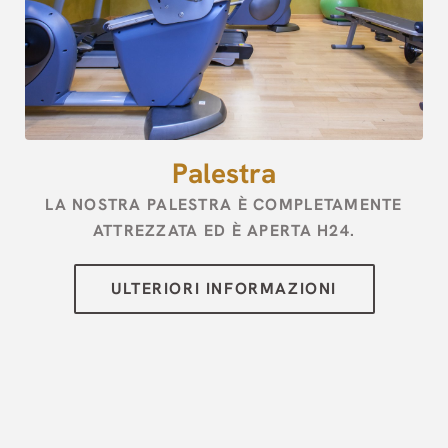
[{"url":"https:\/\/synergy.booking-
channel.com\/api\/hotels\/2973\/medias\/72#Hotel Palace
Zingonia_Verdellino_Palestra","name":""}]
Palestra
LA NOSTRA PALESTRA È COMPLETAMENTE
ATTREZZATA ED È APERTA H24.