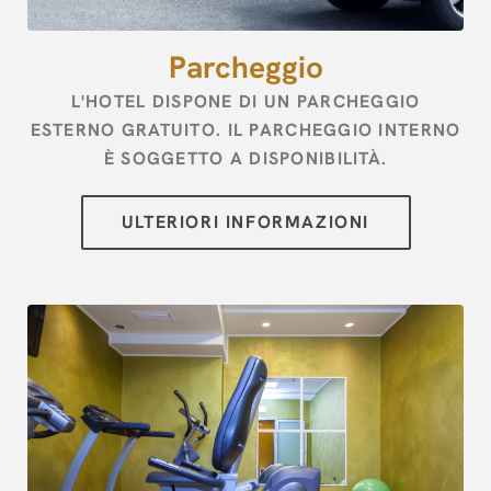
channel.com\/api\/hotels\/2973\/medias\/76#Hotel Palace
Zingonia_Verdellino_Parcheggio","name":""}]
Parcheggio
L'HOTEL DISPONE DI UN PARCHEGGIO
ESTERNO GRATUITO. IL PARCHEGGIO INTERNO
È SOGGETTO A DISPONIBILITÀ.