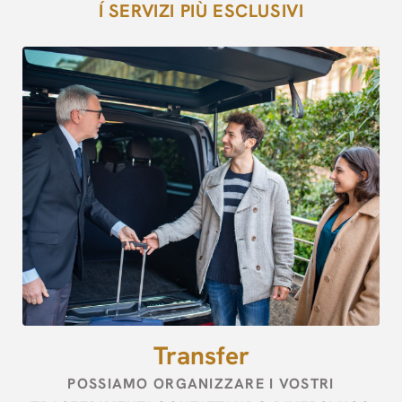
Í SERVIZI PIÙ ESCLUSIVI
[{"url":"https:\/\/synergy.booking-
channel.com\/api\/hotels\/2973\/medias\/77#Hotel Palace
Zingonia_Verdellino_Transfer","name":""}]
Transfer
POSSIAMO ORGANIZZARE I VOSTRI