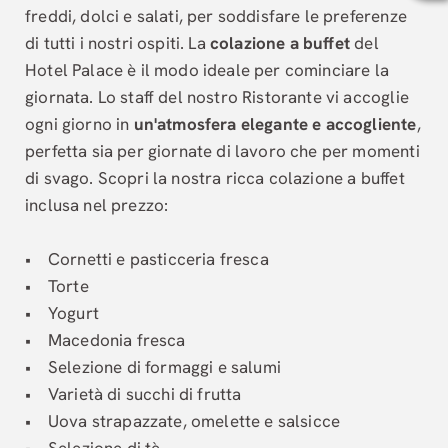
La flessibilità è il cuore del servizio all'
Hotel Palace Zingonia
. Che si t
Hotel Palace Zingonia è la scelta ideale per:
freddi, dolci e salati, per soddisfare le preferenze
Viaggiatori Business:
che necessitano di una cena di qualità senza uscir
di tutti i nostri ospiti. La
colazione a buffet
del
Famiglie con Bambini:
che cercano comodità e menu dedicati vicino ai 
Passeggeri in transito:
che desiderano soggiornare in un
hotel
di 4 ste
Hotel Palace è il modo ideale per cominciare la
giornata. Lo staff del nostro Ristorante vi accoglie
Quali sono gli orari del ristorante dell'Hotel Palace Zingonia per chi v
ogni giorno in
un'atmosfera elegante e accogliente
,
Il Ristorante interno dell'Hotel Palace Zingonia serve la cena dal luned
È disponibile il servizio in camera presso l'Hotel Palace Zingonia?
perfetta sia per giornate di lavoro che per momenti
Sì, l'Hotel Palace Zingonia offre un comodo servizio in camera che inc
Il ristorante dell'Hotel Palace Zingonia offre opzioni per esigenze alim
di svago. Scopri la nostra ricca colazione a buffet
Sì, l'Hotel Palace Zingonia propone menu che includono piatti vegetaria
Quali sono gli orari della prima colazione presso l'Hotel Palace Zingon
inclusa nel prezzo:
La colazione a buffet dell'Hotel Palace Zingonia è servita dal lunedì al s
Cosa comprende la colazione a buffet dell'Hotel Palace Zingonia?
L'Hotel Palace Zingonia offre una colazione a buffet completa che includ
Perché il ristorante dell'Hotel Palace Zingonia è comodo per i viaggiato
• Cornetti e pasticceria fresca
Il ristorante interno dell'Hotel Palace Zingonia è strategicamente situ
• Torte
• Yogurt
• Macedonia fresca
• Selezione di formaggi e salumi
• Varietà di succhi di frutta
• Uova strapazzate, omelette e salsicce