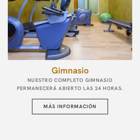
[{"url":"https:\/\/synergy.booking-
channel.com\/api\/hotels\/2973\/medias\/72#Hotel Palace
Zingonia_Verdellino_Gimnasio","name":""}]
Gimnasio
NUESTRO COMPLETO GIMNASIO
PERMANECERÁ ABIERTO LAS 24 HORAS.