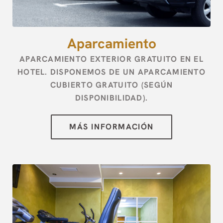
[{"url":"https:\/\/synergy.booking-
channel.com\/api\/hotels\/2973\/medias\/76#Hotel Palace
Zingonia_Verdellino_Aparcamiento","name":""}]
Aparcamiento
APARCAMIENTO EXTERIOR GRATUITO EN EL
HOTEL. DISPONEMOS DE UN APARCAMIENTO
CUBIERTO GRATUITO (SEGÚN
DISPONIBILIDAD).