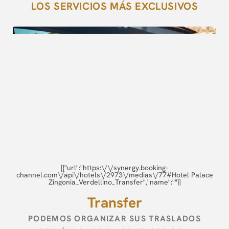
LOS SERVICIOS MÁS EXCLUSIVOS
[{"url":"https:\/\/synergy.booking-
channel.com\/api\/hotels\/2973\/medias\/77#Hotel Palace
Zingonia_Verdellino_Transfer","name":""}]
Transfer
PODEMOS ORGANIZAR SUS TRASLADOS