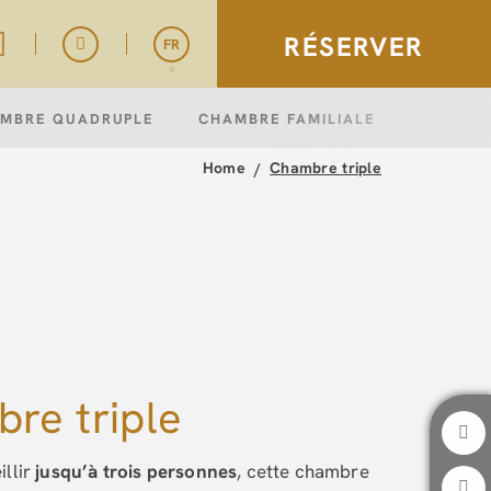
RÉSERVER
FR
MBRE QUADRUPLE
CHAMBRE FAMILIALE
Español
English
Home
Chambre triple
Italiano
re triple
illir
jusqu’à trois personnes
, cette chambre